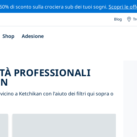
 60% di sconto sulla crociera sub dei tuoi sogni.
Scopri le off
Blog
Tr
Shop
Adesione
ITÀ PROFESSIONALI
AN
 vicino a Ketchikan con l'aiuto dei filtri qui sopra o