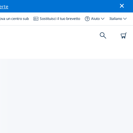
erte
ova un centro sub
Sostituisci il tuo brevetto
Aiuto
Italiano