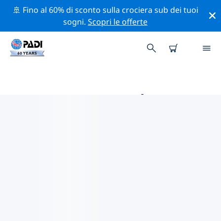
🚢 Fino al 60% di sconto sulla crociera sub dei tuoi
sogni.
Scopri le offerte
LE MIGLIORI ATTIVITÀ
PROFESSIONALI VICINO A
KUALA LUMPUR
Scopri le attività professionali e gli eventi vicino a Kuala
Lumpur con l'aiuto dei filtri qui sopra o della mappa
interattiva.