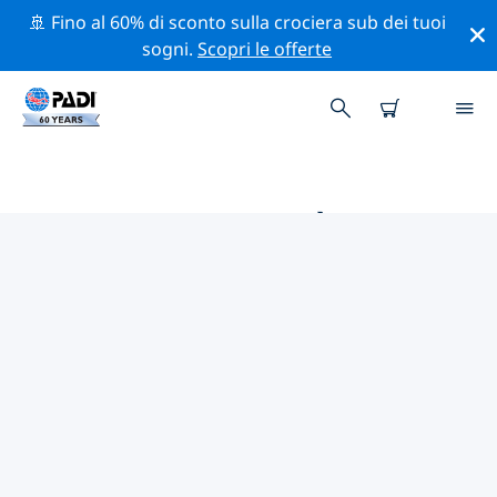
🚢 Fino al 60% di sconto sulla crociera sub dei tuoi
sogni.
Scopri le offerte
LE MIGLIORI ATTIVITÀ
PROFESSIONALI VICINO A LA
HERRADURA
Scopri le attività professionali e gli eventi vicino a La
Herradura con l'aiuto dei filtri qui sopra o della mappa
interattiva.