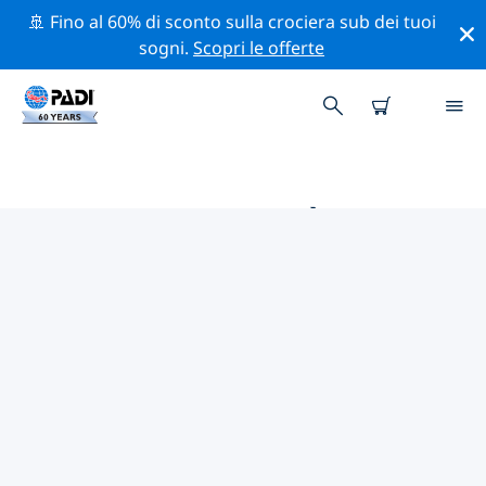
🚢 Fino al 60% di sconto sulla crociera sub dei tuoi
sogni.
Scopri le offerte
LE MIGLIORI ATTIVITÀ
PROFESSIONALI VICINO A
LAKSHADWEEP
Scopri le attività professionali e gli eventi vicino a
Lakshadweep con l'aiuto dei filtri qui sopra o della
mappa interattiva.