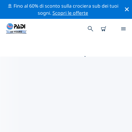
🚢 Fino al 60% di sconto sulla crociera sub dei tuoi
sogni.
Scopri le offerte
LE MIGLIORI ATTIVITÀ
PROFESSIONALI VICINO A
LANGKAWI
Scopri le attività professionali e gli eventi vicino a
Langkawi con l'aiuto dei filtri qui sopra o della mappa
interattiva.