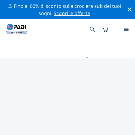
🚢 Fino al 60% di sconto sulla crociera sub dei tuoi
sogni.
Scopri le offerte
LE MIGLIORI ATTIVITÀ
PROFESSIONALI VICINO A
LANZAROTE
Scopri le attività professionali e gli eventi vicino a
Lanzarote con l'aiuto dei filtri qui sopra o della mappa
interattiva.