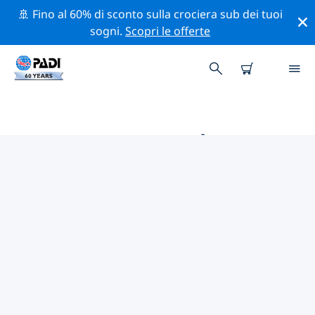
🚢 Fino al 60% di sconto sulla crociera sub dei tuoi
sogni.
Scopri le offerte
LE MIGLIORI ATTIVITÀ
PROFESSIONALI VICINO A
LETTONIA
Scopri le attività professionali e gli eventi vicino a
Lettonia con l'aiuto dei filtri qui sopra o della mappa
interattiva.