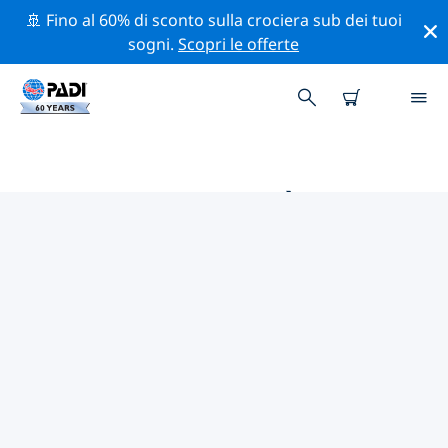
🚢 Fino al 60% di sconto sulla crociera sub dei tuoi
sogni.
Scopri le offerte
LE MIGLIORI ATTIVITÀ
PROFESSIONALI VICINO A
LIBERAL
Scopri le attività professionali e gli eventi vicino a
Liberal con l'aiuto dei filtri qui sopra o della mappa
interattiva.