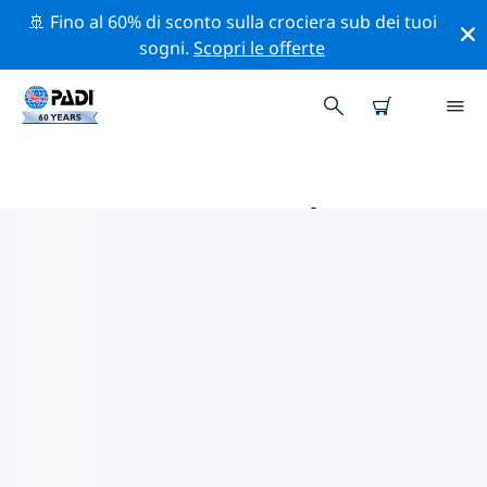
🚢 Fino al 60% di sconto sulla crociera sub dei tuoi
sogni.
Scopri le offerte
LE MIGLIORI ATTIVITÀ
PROFESSIONALI VICINO A
LIBERIA
Scopri le attività professionali e gli eventi vicino a
Liberia con l'aiuto dei filtri qui sopra o della mappa
interattiva.