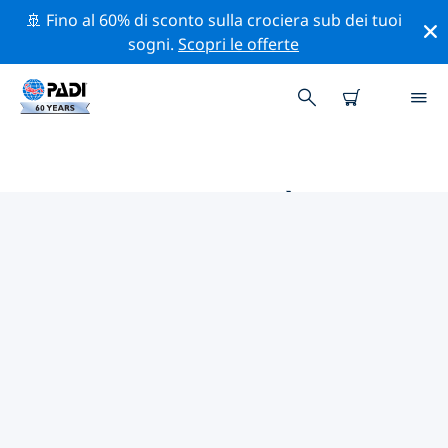
🚢 Fino al 60% di sconto sulla crociera sub dei tuoi
sogni.
Scopri le offerte
LE MIGLIORI ATTIVITÀ
PROFESSIONALI VICINO A
LOUISVILLE
Scopri le attività professionali e gli eventi vicino a
Louisville con l'aiuto dei filtri qui sopra o della mappa
interattiva.