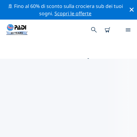
🚢 Fino al 60% di sconto sulla crociera sub dei tuoi
sogni.
Scopri le offerte
LE MIGLIORI ATTIVITÀ
PROFESSIONALI VICINO A
MARAGOGI
Scopri le attività professionali e gli eventi vicino a
Maragogi con l'aiuto dei filtri qui sopra o della mappa
interattiva.