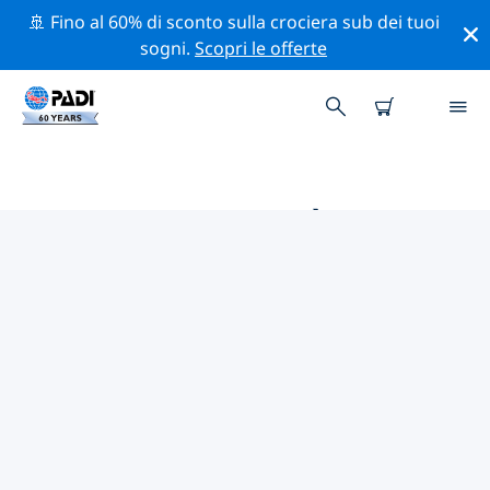
🚢 Fino al 60% di sconto sulla crociera sub dei tuoi
sogni.
Scopri le offerte
LE MIGLIORI ATTIVITÀ
PROFESSIONALI VICINO A
MARSA ALAM
Scopri le attività professionali e gli eventi vicino a
Marsa Alam con l'aiuto dei filtri qui sopra o della
mappa interattiva.