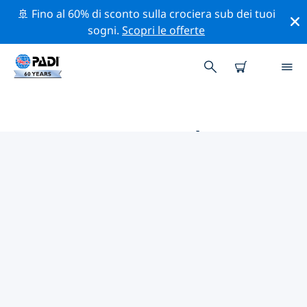
🚢 Fino al 60% di sconto sulla crociera sub dei tuoi
sogni.
Scopri le offerte
LE MIGLIORI ATTIVITÀ
PROFESSIONALI VICINO A
MILANO
Scopri le attività professionali e gli eventi vicino a
Milano con l'aiuto dei filtri qui sopra o della mappa
interattiva.