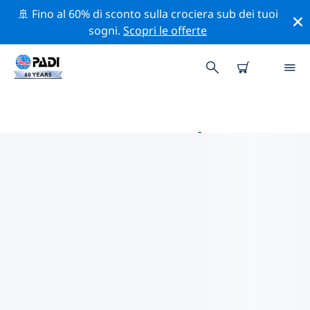
🚢 Fino al 60% di sconto sulla crociera sub dei tuoi
sogni.
Scopri le offerte
LE MIGLIORI ATTIVITÀ
PROFESSIONALI VICINO A
MONACO
Scopri le attività professionali e gli eventi vicino a
Monaco con l'aiuto dei filtri qui sopra o della mappa
interattiva.