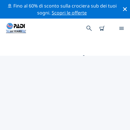
🚢 Fino al 60% di sconto sulla crociera sub dei tuoi
sogni.
Scopri le offerte
LE MIGLIORI ATTIVITÀ
PROFESSIONALI VICINO A
MONASTIR
Scopri le attività professionali e gli eventi vicino a
Monastir con l'aiuto dei filtri qui sopra o della mappa
interattiva.