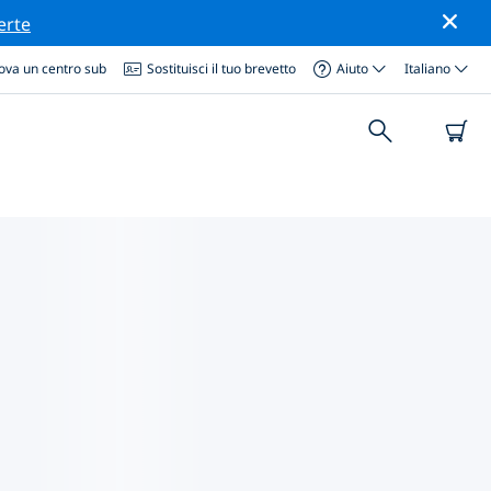
erte
ova un centro sub
Sostituisci il tuo brevetto
Aiuto
Italiano