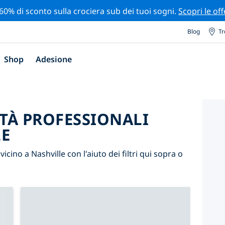
 60% di sconto sulla crociera sub dei tuoi sogni.
Scopri le off
Blog
Tr
Shop
Adesione
ITÀ PROFESSIONALI
LE
 vicino a Nashville con l'aiuto dei filtri qui sopra o