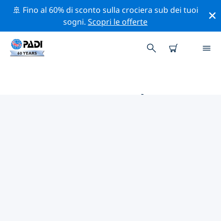
🚢 Fino al 60% di sconto sulla crociera sub dei tuoi
sogni.
Scopri le offerte
LE MIGLIORI ATTIVITÀ
PROFESSIONALI VICINO A
NAURU
Scopri le attività professionali e gli eventi vicino a
Nauru con l'aiuto dei filtri qui sopra o della mappa
interattiva.