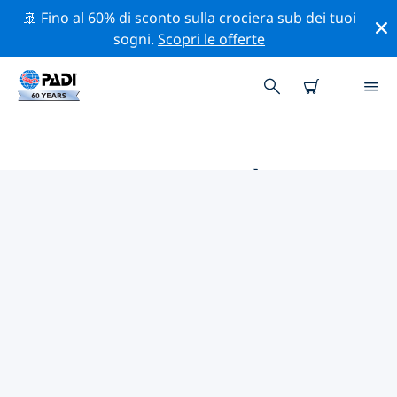
🚢 Fino al 60% di sconto sulla crociera sub dei tuoi
sogni.
Scopri le offerte
LE MIGLIORI ATTIVITÀ
PROFESSIONALI VICINO A NEW
JERSEY
Scopri le attività professionali e gli eventi vicino a New
Jersey con l'aiuto dei filtri qui sopra o della mappa
interattiva.