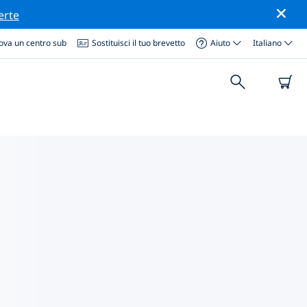
erte
ova un centro sub
Sostituisci il tuo brevetto
Aiuto
Italiano