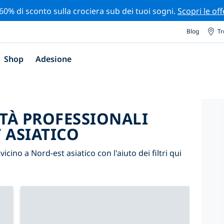
 60% di sconto sulla crociera sub dei tuoi sogni.
Scopri le off
Blog
Tr
Shop
Adesione
ITÀ PROFESSIONALI
 ASIATICO
 vicino a Nord-est asiatico con l'aiuto dei filtri qui