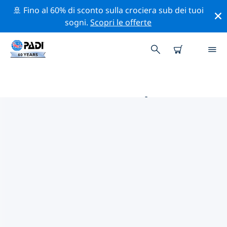
🚢 Fino al 60% di sconto sulla crociera sub dei tuoi
sogni.
Scopri le offerte
LE MIGLIORI ATTIVITÀ
PROFESSIONALI VICINO A
ORBETELLO
Scopri le attività professionali e gli eventi vicino a
Orbetello con l'aiuto dei filtri qui sopra o della mappa
interattiva.