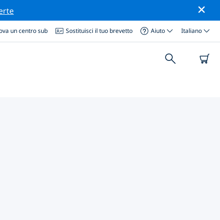
erte
ova un centro sub
Sostituisci il tuo brevetto
Aiuto
Italiano