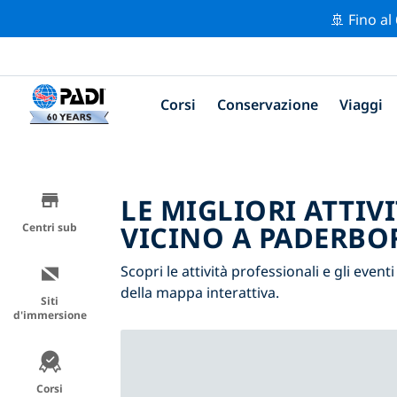
🚢 Fino al
Corsi
Conservazione
Viaggi
LE MIGLIORI ATTIV
VICINO A PADERBO
Centri sub
Scopri le attività professionali e gli event
della mappa interattiva.
Siti
d'immersione
Corsi