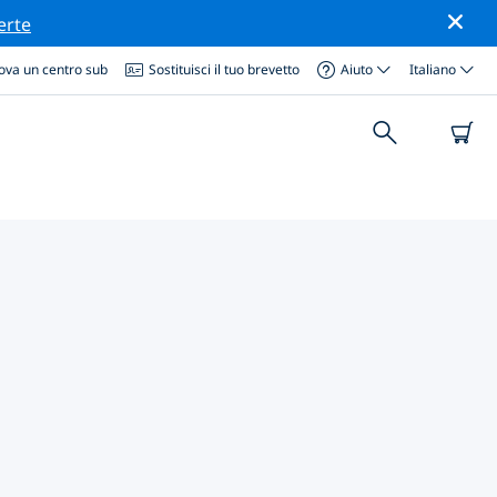
erte
ova un centro sub
Sostituisci il tuo brevetto
Aiuto
Italiano