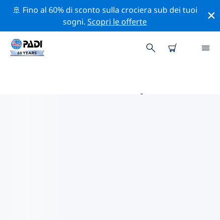
🚢 Fino al 60% di sconto sulla crociera sub dei tuoi
sogni.
Scopri le offerte
LE MIGLIORI ATTIVITÀ
PROFESSIONALI VICINO A
PUERTO ESCONDIDO
Scopri le attività professionali e gli eventi vicino a
Puerto Escondido con l'aiuto dei filtri qui sopra o della
mappa interattiva.