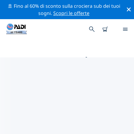
🚢 Fino al 60% di sconto sulla crociera sub dei tuoi
sogni.
Scopri le offerte
LE MIGLIORI ATTIVITÀ
PROFESSIONALI VICINO A
PUNTARENAS
Scopri le attività professionali e gli eventi vicino a
Puntarenas con l'aiuto dei filtri qui sopra o della
mappa interattiva.