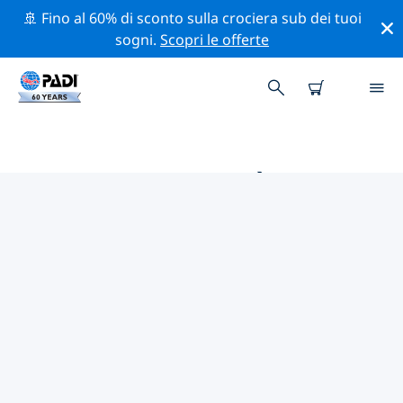
🚢 Fino al 60% di sconto sulla crociera sub dei tuoi
sogni.
Scopri le offerte
LE MIGLIORI ATTIVITÀ
PROFESSIONALI VICINO A
RODANO-ALPI
Scopri le attività professionali e gli eventi vicino a
Rodano-Alpi con l'aiuto dei filtri qui sopra o della
mappa interattiva.