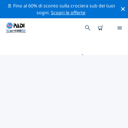
🚢 Fino al 60% di sconto sulla crociera sub dei tuoi
sogni.
Scopri le offerte
LE MIGLIORI ATTIVITÀ
PROFESSIONALI VICINO A
ROSS-ON-WYE
Scopri le attività professionali e gli eventi vicino a Ross-
on-Wye con l'aiuto dei filtri qui sopra o della mappa
interattiva.