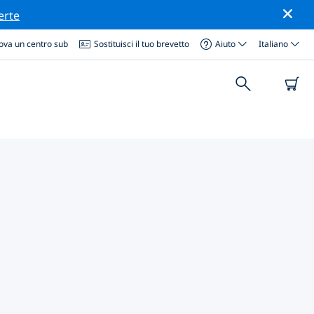
erte
ova un centro sub
Sostituisci il tuo brevetto
Aiuto
Italiano