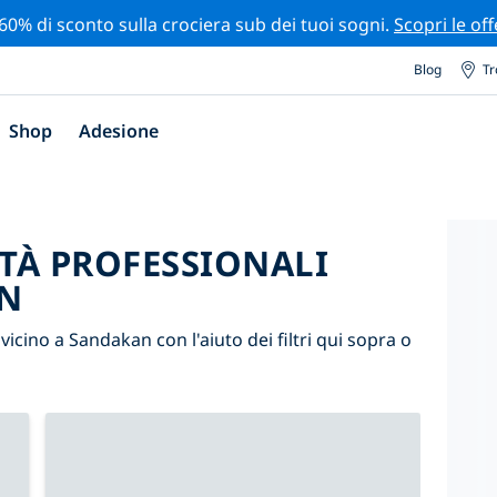
 60% di sconto sulla crociera sub dei tuoi sogni.
Scopri le off
Blog
Tr
Shop
Adesione
ITÀ PROFESSIONALI
AN
i vicino a Sandakan con l'aiuto dei filtri qui sopra o