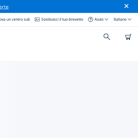
erte
ova un centro sub
Sostituisci il tuo brevetto
Aiuto
Italiano