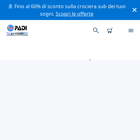
🚢 Fino al 60% di sconto sulla crociera sub dei tuoi
sogni.
Scopri le offerte
LE MIGLIORI ATTIVITÀ
PROFESSIONALI VICINO A
SARAWAK
Scopri le attività professionali e gli eventi vicino a
Sarawak con l'aiuto dei filtri qui sopra o della mappa
interattiva.