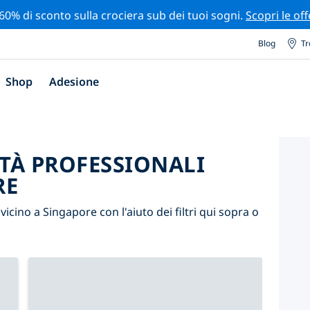
 60% di sconto sulla crociera sub dei tuoi sogni.
Scopri le off
Blog
Tr
Shop
Adesione
ITÀ PROFESSIONALI
RE
 vicino a Singapore con l'aiuto dei filtri qui sopra o