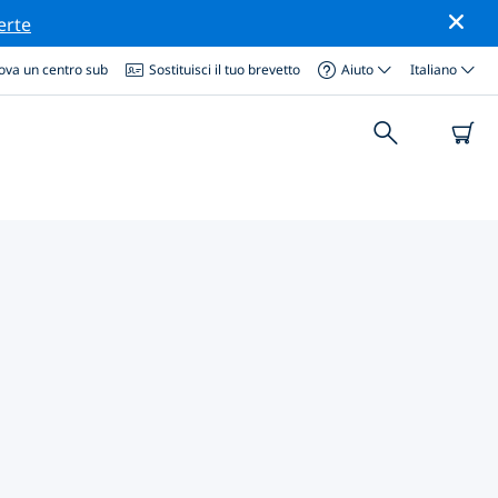
erte
ova un centro sub
Sostituisci il tuo brevetto
Aiuto
Italiano