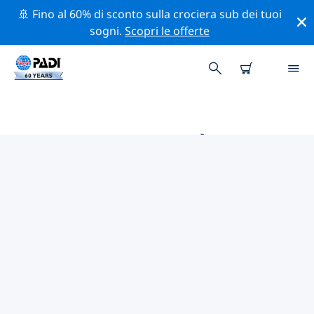
🚢 Fino al 60% di sconto sulla crociera sub dei tuoi
sogni.
Scopri le offerte
LE MIGLIORI ATTIVITÀ
PROFESSIONALI VICINO A
SVEZIA
Scopri le attività professionali e gli eventi vicino a
Svezia con l'aiuto dei filtri qui sopra o della mappa
interattiva.