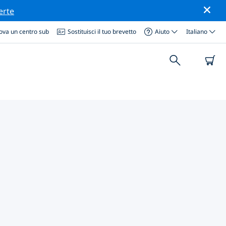
erte
ova un centro sub
Sostituisci il tuo brevetto
Aiuto
Italiano