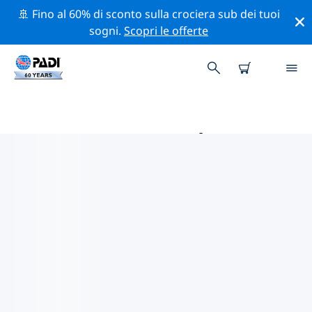
🚢 Fino al 60% di sconto sulla crociera sub dei tuoi
sogni.
Scopri le offerte
LE MIGLIORI ATTIVITÀ
PROFESSIONALI VICINO A
TUCSON
Scopri le attività professionali e gli eventi vicino a
Tucson con l'aiuto dei filtri qui sopra o della mappa
interattiva.