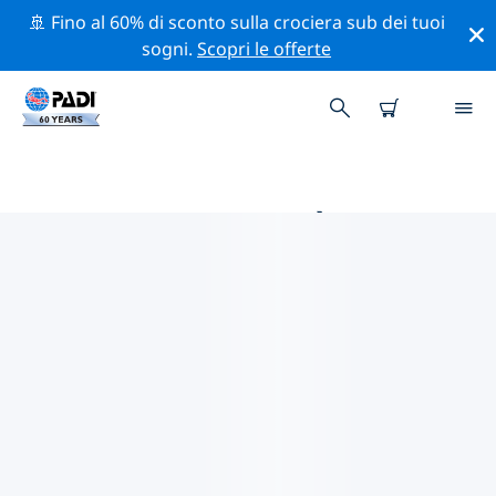
🚢 Fino al 60% di sconto sulla crociera sub dei tuoi
sogni.
Scopri le offerte
LE MIGLIORI ATTIVITÀ
PROFESSIONALI VICINO A
TURCHIA
Scopri le attività professionali e gli eventi vicino a
Turchia con l'aiuto dei filtri qui sopra o della mappa
interattiva.