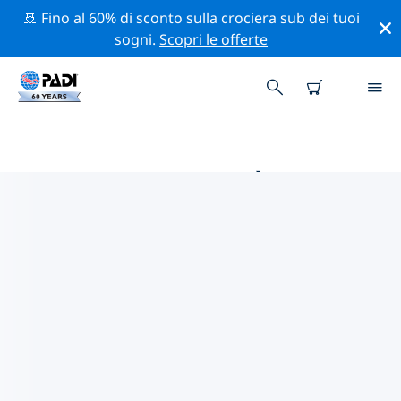
🚢 Fino al 60% di sconto sulla crociera sub dei tuoi
sogni.
Scopri le offerte
LE MIGLIORI ATTIVITÀ
PROFESSIONALI VICINO A
ULSAN
Scopri le attività professionali e gli eventi vicino a
Ulsan con l'aiuto dei filtri qui sopra o della mappa
interattiva.