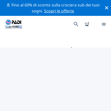
🚢 Fino al 60% di sconto sulla crociera sub dei tuoi
sogni.
Scopri le offerte
LE MIGLIORI ATTIVITÀ
PROFESSIONALI VICINO A
USTER
Scopri le attività professionali e gli eventi vicino a Uster
con l'aiuto dei filtri qui sopra o della mappa interattiva.