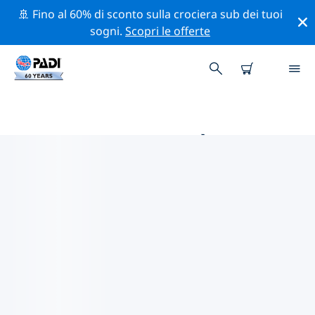
🚢 Fino al 60% di sconto sulla crociera sub dei tuoi
sogni.
Scopri le offerte
LE MIGLIORI ATTIVITÀ
PROFESSIONALI VICINO A
UTRECHT
Scopri le attività professionali e gli eventi vicino a
Utrecht con l'aiuto dei filtri qui sopra o della mappa
interattiva.