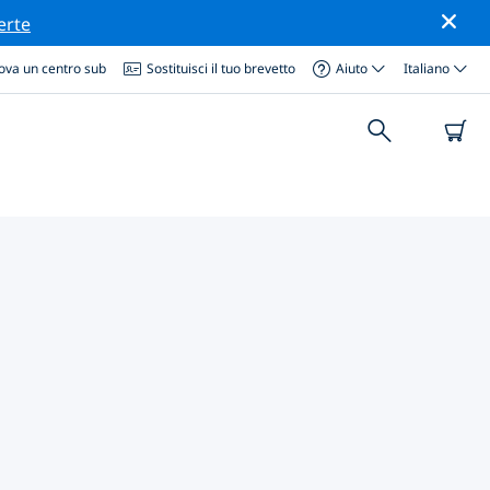
erte
ova un centro sub
Sostituisci il tuo brevetto
Aiuto
Italiano