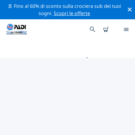
🚢 Fino al 60% di sconto sulla crociera sub dei tuoi
sogni.
Scopri le offerte
LE MIGLIORI ATTIVITÀ
PROFESSIONALI VICINO A
VIETNAM
Scopri le attività professionali e gli eventi vicino a
Vietnam con l'aiuto dei filtri qui sopra o della mappa
interattiva.