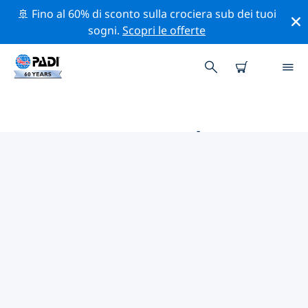
🚢 Fino al 60% di sconto sulla crociera sub dei tuoi
sogni.
Scopri le offerte
LE MIGLIORI ATTIVITÀ
PROFESSIONALI VICINO A
WATAMU
Scopri le attività professionali e gli eventi vicino a
Watamu con l'aiuto dei filtri qui sopra o della mappa
interattiva.