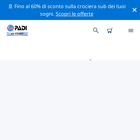
🚢 Fino al 60% di sconto sulla crociera sub dei tuoi
sogni.
Scopri le offerte
LE MIGLIORI ATTIVITÀ
PROFESSIONALI VICINO A
WATERLOO
Scopri le attività professionali e gli eventi vicino a
Waterloo con l'aiuto dei filtri qui sopra o della mappa
interattiva.