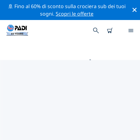
🚢 Fino al 60% di sconto sulla crociera sub dei tuoi
sogni.
Scopri le offerte
LE MIGLIORI ATTIVITÀ
PROFESSIONALI VICINO A YAP
Scopri le attività professionali e gli eventi vicino a Yap
con l'aiuto dei filtri qui sopra o della mappa interattiva.