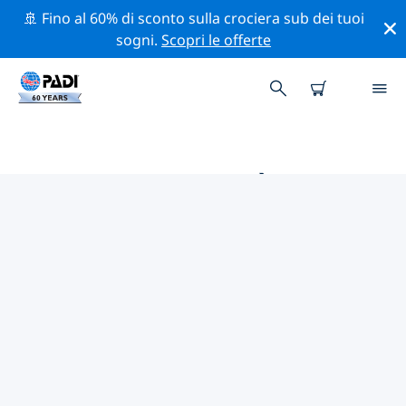
🚢 Fino al 60% di sconto sulla crociera sub dei tuoi
sogni.
Scopri le offerte
LE MIGLIORI ATTIVITÀ
PROFESSIONALI VICINO A YUXI
Scopri le attività professionali e gli eventi vicino a Yuxi
con l'aiuto dei filtri qui sopra o della mappa interattiva.