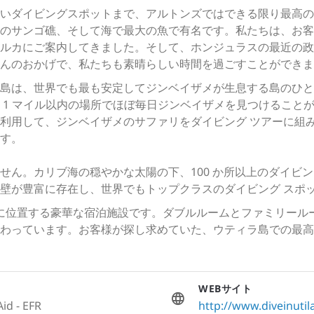
いダイビングスポットまで、アルトンズではできる限り最高の
のサンゴ礁、そして海で最大の魚で有名です。私たちは、お客
ルカにご案内してきました。そして、ホンジュラスの最近の政
んのおかげで、私たちも素晴らしい時間を過ごすことができま
島は、世界でも最も安定してジンベイザメが生息する島のひとつ
 1 マイル以内の場所でほぼ毎日ジンベイザメを見つけること
利用して、ジンベイザメのサファリをダイビング ツアーに組
す。
せん。カリブ海の穏やかな太陽の下、100 か所以上のダイビン
壁が豊富に存在し、世界でもトップクラスのダイビング スポット
いに位置する豪華な宿泊施設です。ダブルルームとファミリール
わっています。お客様が探し求めていた、ウティラ島での最高
WEBサイト
Aid - EFR
http://www.diveinuti