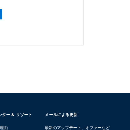
センター & リゾート
メールによる更新
る理由
最新のアップデート、オファーなど