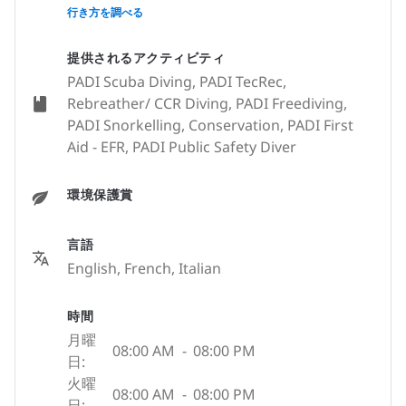
None
行き方を調べる
提供されるアクティビティ
PADI Scuba Diving, PADI TecRec,
Rebreather/ CCR Diving, PADI Freediving,
PADI Snorkelling, Conservation, PADI First
Aid - EFR, PADI Public Safety Diver
環境保護賞
言語
English, French, Italian
時間
月曜
08:00 AM
-
08:00 PM
日:
火曜
08:00 AM
-
08:00 PM
日: