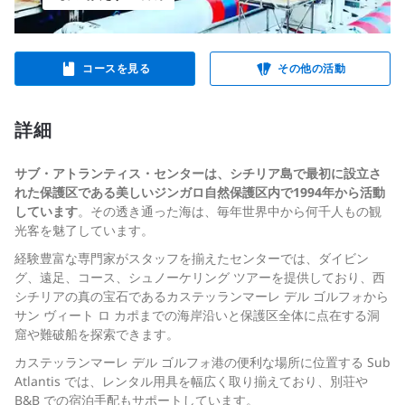
コースを見る
その他の活動
詳細
サブ・アトランティス・センターは、シチリア島で最初に設立さ
れた保護区である美しいジンガロ自然保護区内で1994年から活動
しています
。その透き通った海は、毎年世界中から何千人もの観
光客を魅了しています。
経験豊富な専門家がスタッフを揃えたセンターでは、ダイビン
グ、遠足、コース、シュノーケリング ツアーを提供しており、西
シチリアの真の宝石であるカステッランマーレ デル ゴルフォから
サン ヴィート ロ カポまでの海岸沿いと保護区全体に点在する洞
窟や難破船を探索できます。
カステッランマーレ デル ゴルフォ港の便利な場所に位置する Sub
Atlantis では、レンタル用具を幅広く取り揃えており、別荘や
B&B での宿泊手配もサポートしています。