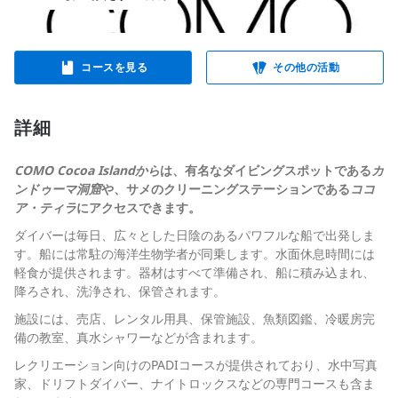
コースを見る
その他の活動
詳細
COMO Cocoa Islandから
は、有名なダイビングスポットである
カ
ンドゥーマ洞窟
や、サメのクリーニングステーションである
ココ
ア・ティラ
にアクセスできます。
ダイバーは毎日、広々とした日陰のあるパワフルな船で出発しま
す。船には常駐の海洋生物学者が同乗します。水面休息時間には
軽食が提供されます。器材はすべて準備され、船に積み込まれ、
降ろされ、洗浄され、保管されます。
施設には、売店、レンタル用具、保管施設、魚類図鑑、冷暖房完
備の教室、真水シャワーなどが含まれます。
レクリエーション向けのPADIコースが提供されており、水中写真
家、ドリフトダイバー、ナイトロックスなどの専門コースも含ま