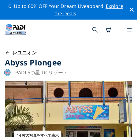
🚢 Up to 60% OFF Your Dream Liveaboard!
Explore
the Deals
レユニオン
Abyss Plongee
PADI 5つ星IDCリゾート
14 枚の写真をすべて表示