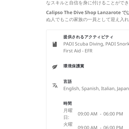
なスキルと自信を身に付けることができ
Calipso The Dive Shop L
ぬ人でもこの家族の一員として迎え入れ
提供されるアクティビティ
PADI Scuba Diving, PADI Snork
First Aid - EFR
環境保護賞
言語
English, Spanish, Italian, Japa
時間
月曜
09:00 AM
-
06:00 PM
日:
火曜
09:00 AM
-
06:00 PM