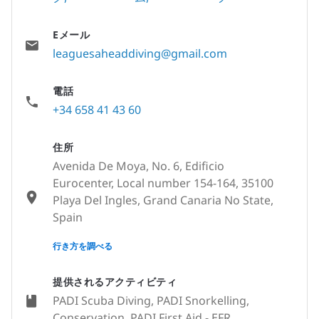
Eメール
leaguesaheaddiving@gmail.com
電話
+34 658 41 43 60
住所
Avenida De Moya, No. 6, Edificio
Eurocenter, Local number 154-164, 35100
Playa Del Ingles, Grand Canaria No State,
Spain
None
行き方を調べる
提供されるアクティビティ
PADI Scuba Diving, PADI Snorkelling,
Conservation, PADI First Aid - EFR