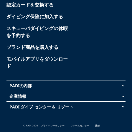
認定カードを交換する
ダイビング保険に加入する
スキューバダイビングの休暇
を予約する
ブランド商品を購入する
モバイルアプリをダウンロー
ド
PADIの内部
keyboard_arrow_down
企業情報
keyboard_arrow_down
PADI ダイブ センター & リゾート
keyboard_arrow_down
© PADI 2026
プライバシーポリシー
フォームセンター
接触