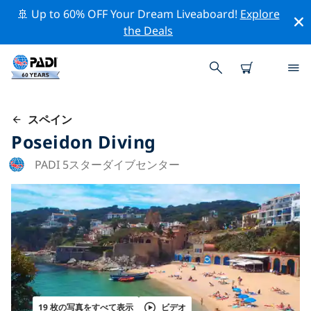
🚢 Up to 60% OFF Your Dream Liveaboard!
Explore
the Deals
スペイン
Poseidon Diving
PADI 5スターダイブセンター
19 枚の写真をすべて表示
ビデオ